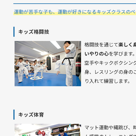
運動が苦手な子も、運動が好きになるキッズクラスのペ
キッズ格闘技
格闘技を通じて
楽しく
いやりの心
を学びます
空手やキックボクシン
身、レスリングの身の
り入れて練習します。
キッズ体育
マット運動や縄跳び、