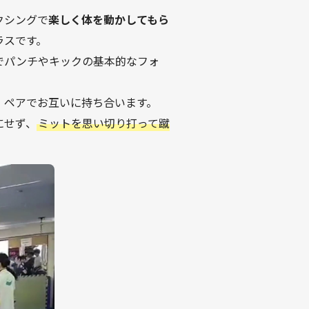
クシングで
楽しく体を動かしてもら
ラスです。
でパンチやキックの基本的なフォ
。
！ペアでお互いに持ち合います。
にせず、
ミットを思い切り打って蹴