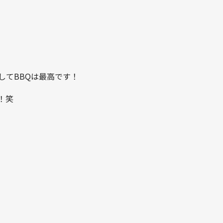
してBBQは最高です！
！笑