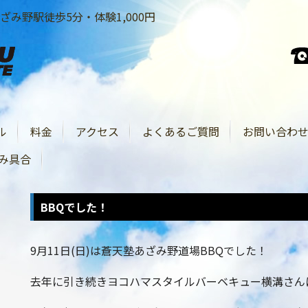
み野駅徒歩5分・体験1,000円
ル
料金
アクセス
よくあるご質問
お問い合わ
み具合
BBQでした！
9月11日(日)は蒼天塾あざみ野道場BBQでした！
去年に引き続きヨコハマスタイルバーベキュー横溝さん