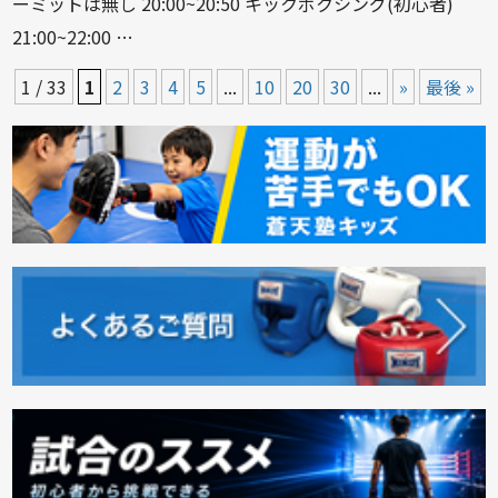
ーミットは無し 20:00~20:50 キックボクシング(初心者)
21:00~22:00 …
1 / 33
1
2
3
4
5
...
10
20
30
...
»
最後 »