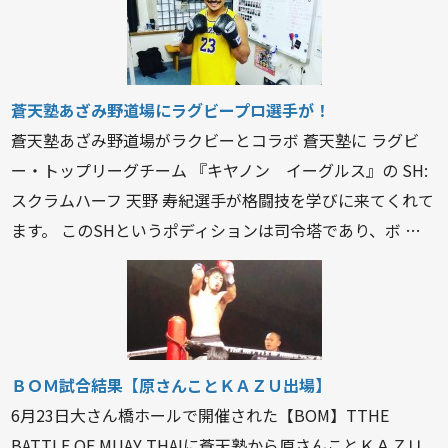
蒼天塾あざみ野道場にラグビープロ選手が！
蒼天塾あざみ野道場がラクビーとコラボ 蒼天塾に ラグビ
ー・トップリーグチーム 『キヤノン イーグルス』の SH:
スクラムハーフ 天野 寿紀選手が格闘技を学びに来てくれて
ます。 このSHというポディションは司令塔であり、ボ …
ＢＯＭ試合結果【原さんことＫＡＺＵ出場】
6月23日大さん橋ホールで開催された【BOM】TTHE
BATTLE OF MUAY THAIに蒼天塾から原さんことＫＡＺＵ