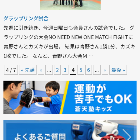
グラップリング試合
先週に引き続き、今週日曜日も会員さんの試合でした。 グ
ラップリングの大会NO NEED NEW ONE MATCH FIGHTに
青野さんとカズキが出場。 結果は青野さん1勝1分、カズキ
1敗でした。 なんと、青野さん大会Ｍ …
4 / 7
« 先頭
«
...
2
3
4
5
6
...
»
最後 »